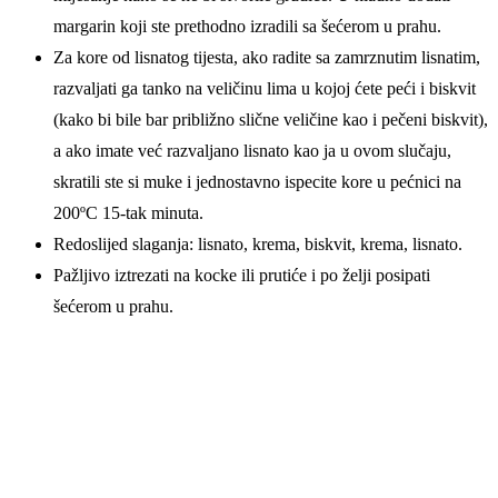
margarin koji ste prethodno izradili sa šećerom u prahu.
Za kore od lisnatog tijesta, ako radite sa zamrznutim lisnatim,
razvaljati ga tanko na veličinu lima u kojoj ćete peći i biskvit
(kako bi bile bar približno slične veličine kao i pečeni biskvit),
a ako imate već razvaljano lisnato kao ja u ovom slučaju,
skratili ste si muke i jednostavno ispecite kore u pećnici na
200ºC 15-tak minuta.
Redoslijed slaganja: lisnato, krema, biskvit, krema, lisnato.
Pažljivo iztrezati na kocke ili prutiće i po želji posipati
šećerom u prahu.