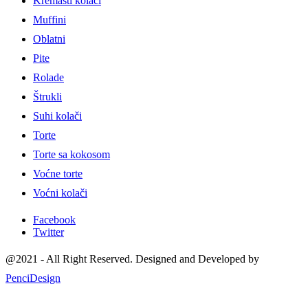
Kremasti kolači
Muffini
Oblatni
Pite
Rolade
Štrukli
Suhi kolači
Torte
Torte sa kokosom
Voćne torte
Voćni kolači
Facebook
Twitter
@2021 - All Right Reserved. Designed and Developed by
PenciDesign