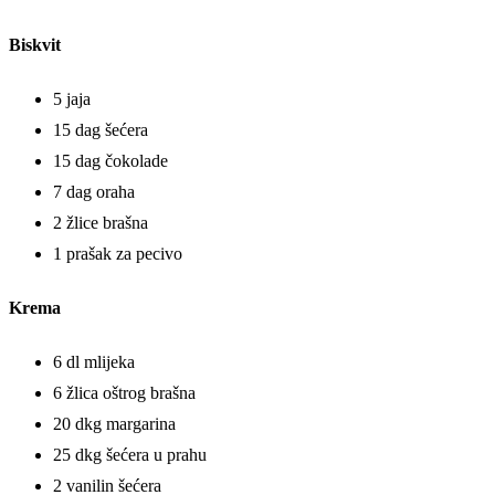
Biskvit
5 jaja
15 dag šećera
15 dag čokolade
7 dag oraha
2 žlice brašna
1 prašak za pecivo
Krema
6 dl mlijeka
6 žlica oštrog brašna
20 dkg margarina
25 dkg šećera u prahu
2 vanilin šećera