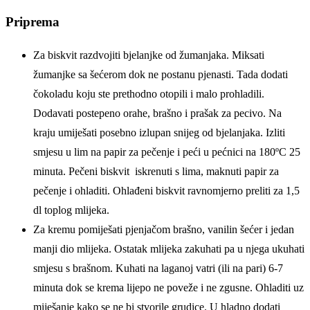
Priprema
Za biskvit razdvojiti bjelanjke od žumanjaka. Miksati
žumanjke sa šećerom dok ne postanu pjenasti. Tada dodati
čokoladu koju ste prethodno otopili i malo prohladili.
Dodavati postepeno orahe, brašno i prašak za pecivo. Na
kraju umiješati posebno izlupan snijeg od bjelanjaka. Izliti
smjesu u lim na papir za pečenje i peći u pećnici na 180ºC 25
minuta. Pečeni biskvit iskrenuti s lima, maknuti papir za
pečenje i ohladiti. Ohlađeni biskvit ravnomjerno preliti za 1,5
dl toplog mlijeka.
Za kremu pomiješati pjenjačom brašno, vanilin šećer i jedan
manji dio mlijeka. Ostatak mlijeka zakuhati pa u njega ukuhati
smjesu s brašnom. Kuhati na laganoj vatri (ili na pari) 6-7
minuta dok se krema lijepo ne poveže i ne zgusne. Ohladiti uz
miješanje kako se ne bi stvorile grudice. U hladno dodati