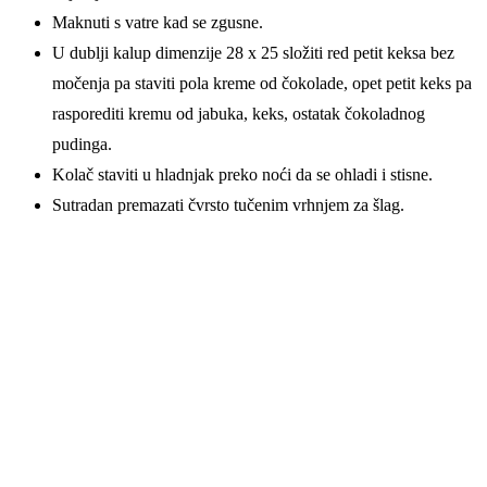
Maknuti s vatre kad se zgusne.
U dublji kalup dimenzije 28 x 25 složiti red petit keksa bez
močenja pa staviti pola kreme od čokolade, opet petit keks pa
rasporediti kremu od jabuka, keks, ostatak čokoladnog
pudinga.
Kolač staviti u hladnjak preko noći da se ohladi i stisne.
Sutradan pre­mazati čvrsto tučenim vrhnjem za šlag.