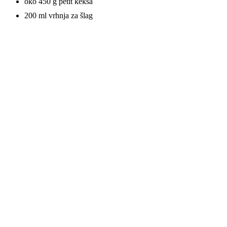
oko 450 g petit keksa
200 ml vrhnja za šlag