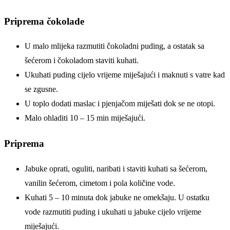
Priprema čokolade
U malo mlijeka razmutiti čoko­ladni puding, a ostatak sa
šećerom i čoko­ladom staviti kuhati.
Ukuhati puding cijelo vrijeme miješajući i maknuti s vatre kad
se zgusne.
U toplo dodati maslac i pjenjačom miješati dok se ne otopi.
Malo ohladiti 10 – 15 min miješajući.
Priprema
Jabuke oprati, oguliti, naribati i staviti kuhati sa šećerom,
vanilin šećerom, cimetom i pola količine vode.
Kuhati 5 – 10 minuta dok jabuke ne omekšaju. U ostatku
vode razmutiti puding i ukuhati u jabuke ci­jelo vrijeme
miješajući.