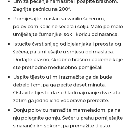
Lim za pečenje namaslite i pospite brašnom.
Zagrijte pećnicu na 200°.
Pomiješajte maslac sa vanilin šećerom,
polovicom količine šećera i solju. Malo po malo
umiješajte žumanjke, sok i koricu od naranča.
Istucite čvrst snijeg od bjelanjaka i preostalog
šećera, pa umiješajte u smjesu od maslaca.
Dodajte brašno, škrobno brašno i bademe koje
ste prethodno međusobno pomiješali.
Uspite tijesto u lim i razmažite ga da bude
debelo l cm, pa ga pecite deset minuta.
Ostavite tijesto da se hladi najmanje dva sata,
zatim ga jednolično vodoravno prerežite.
Donju polovicu namažite marmeladom, pa na
nju polegnite gornju. Šećer u prahu pomiješajte
s narančinim sokom, pa premažite tijesto.