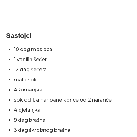
Sastojci
10 dag maslaca
1 vanilin šećer
12 dag šećera
malo soli
4 žumanjka
sok od 1, a naribane korice od 2 naranče
4 bjelanjka
9 dag brašna
3 dag škrobnog brašna