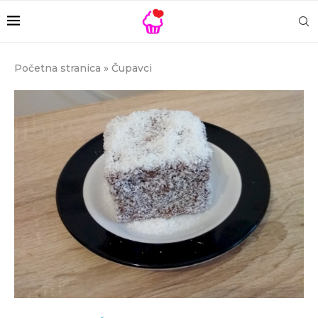
Početna stranica
»
Čupavci