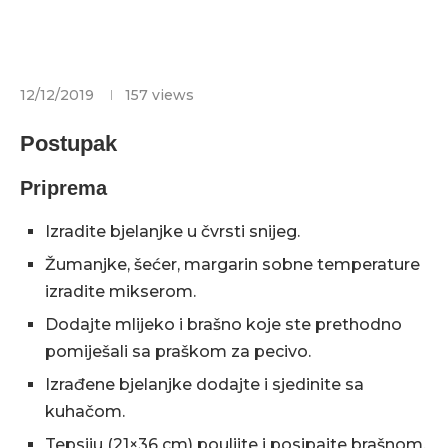
12/12/2019
157
views
Postupak
Priprema
Izradite bjelanjke u čvrsti snijeg.
Žumanjke, šećer, margarin sobne temperature
izradite mikserom.
Dodajte mlijeko i brašno koje ste prethodno
pomiješali sa praškom za pecivo.
Izrađene bjelanjke dodajte i sjedinite sa
kuhačom.
Tepsiju (21×36 cm) pouljite i posipajte brašnom,