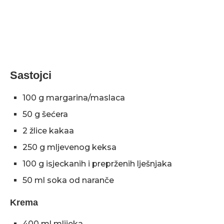
Sastojci
100 g margarina/maslaca
50 g šećera
2 žlice kakaa
250 g mljevenog keksa
100 g isjeckanih i preprženih lješnjaka
50 ml soka od naranče
Krema
400 ml mlijeka