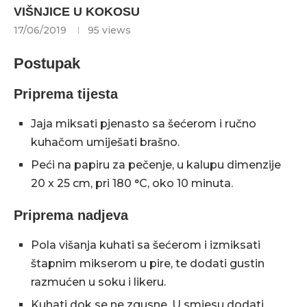
VIŠNJICE U KOKOSU
17/06/2019
95
views
Postupak
Priprema tijesta
Jaja miksati pjenasto sa šećerom i ručno
kuhačom umiješati brašno.
Peći na papiru za pečenje, u kalupu dimenzije
20 x 25 cm, pri 180 °C, oko 10 minuta.
Priprema nadjeva
Pola višanja kuhati sa šećerom i izmiksati
štapnim mikserom u pire, te dodati gustin
razmućen u soku i likeru.
Kuhati dok se ne zgusne. U smjesu dodati