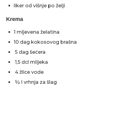
liker od višnje po želji
Krema
1 mljevena želatina
10 dag kokosovog brašna
5 dag šećera
1,5 dcl mlijeka
4 žlice vode
½ l vrhnja za šlag