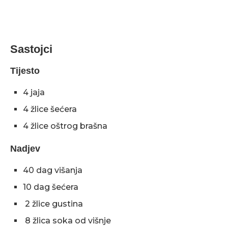
Sastojci
Tijesto
4 jaja
4 žlice šećera
4 žlice oštrog brašna
Nadjev
40 dag višanja
10 dag šećera
2 žlice gustina
8 žlica soka od višnje