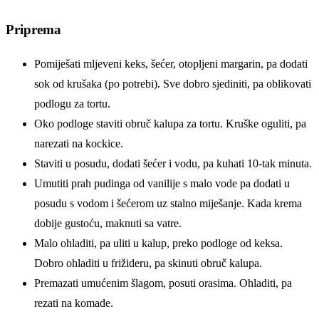
Priprema
Pomiješati mljeveni keks, šećer, otopljeni margarin, pa dodati
sok od krušaka (po potrebi). Sve dobro sjediniti, pa oblikovati
podlogu za tortu.
Oko podloge staviti obruč kalupa za tortu. Kruške oguliti, pa
narezati na kockice.
Staviti u posudu, dodati šećer i vodu, pa kuhati 10-tak minuta.
Umutiti prah pudinga od vanilije s malo vode pa dodati u
posudu s vodom i šećerom uz stalno miješanje. Kada krema
dobije gustoću, maknuti sa vatre.
Malo ohladiti, pa uliti u kalup, preko podloge od keksa.
Dobro ohladiti u frižideru, pa skinuti obruč kalupa.
Premazati umućenim šlagom, posuti orasima. Ohladiti, pa
rezati na komade.