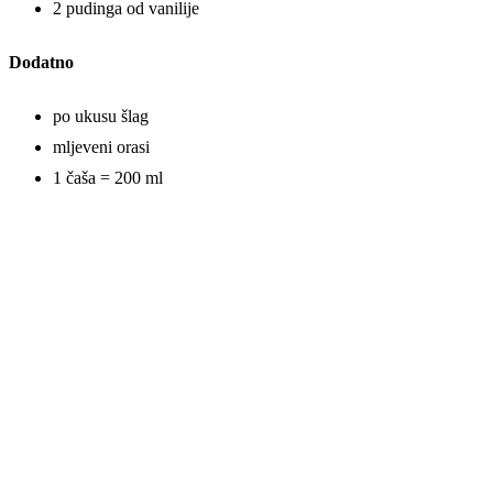
2 pudinga od vanilije
Dodatno
po ukusu šlag
mljeveni orasi
1 čaša = 200 ml