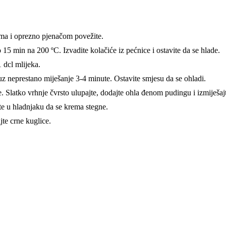
ima i oprezno pjenačom povežite.
 15 min na 200 ºC. Izvadite kolačiće iz pećnice i ostavite da se hlade.
 dcl mlijeka.
 uz neprestano miješanje 3-4 minute. Ostavite smjesu da se ohladi.
. Slatko vrhnje čvrsto ulupajte, dodajte ohla đenom pudingu i izmiješaj
te u hladnjaku da se krema stegne.
jte crne kuglice.