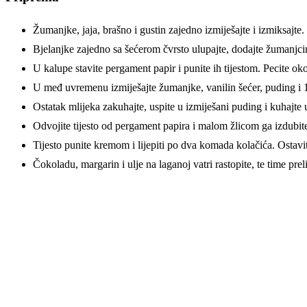
Žumanjke, jaja, brašno i gustin zajedno izmiješajte i izmiksajte.
Bjelanjke zajedno sa šećerom čvrsto ulupajte, dodajte žumanjc
U kalupe stavite pergament papir i punite ih tijestom. Pecite oko
U međ uvremenu izmiješajte žumanjke, vanilin šećer, puding i 1
Ostatak mlijeka zakuhajte, uspite u izmiješani puding i kuhajte
Odvojite tijesto od pergament papira i malom žlicom ga izdubite
Tijesto punite kremom i lijepiti po dva komada kolačića. Ostavi
Čokoladu, margarin i ulje na laganoj vatri rastopite, te time preli