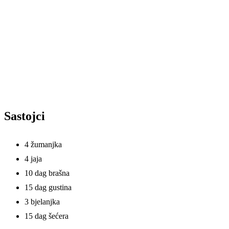
Sastojci
4 žumanjka
4 jaja
10 dag brašna
15 dag gustina
3 bjelanjka
15 dag šećera