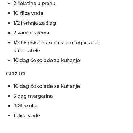
2 želatine u prahu
10 žlica vode
1/2 l vrhnja za šlag
2 vanilin šećera
1/2 l Freska Euforija krem jogurta od
straccatele
10 dag čokolade za kuhanje
Glazura
10 dag čokolade za kuhanje
5 dag margarina
3 žlice ulja
1 žlica vode