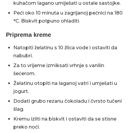
kuhačom lagano umiješati u ostale sastojke.
Peći oko 10 minuta u zagrijanoj pećnici na 180
°C. Biskvit potpuno ohladiti.
Priprema kreme
Natopiti želatinu s 10 žlica vode i ostaviti da
nabubri.
Za to vrijeme izmiksati vrhnje s vanilin
šećerom.
Želatinu otopiti na laganoj vatri i umješati u
jogurt.
Dodati grubo rezanu čokoladu i čvrsto tučeni
šlag.
Kremu izliti na biskvit i ostaviti da se stisne
preko noći.