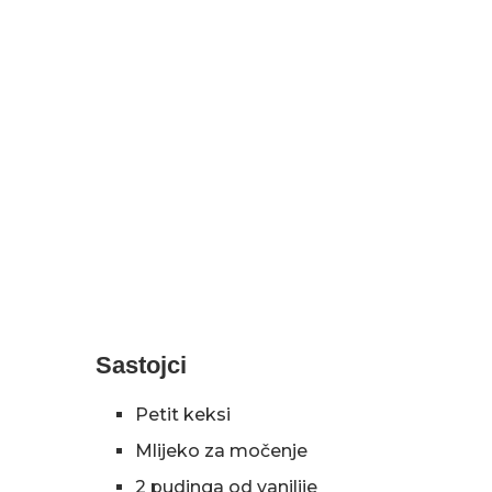
Sastojci
Petit keksi
Mlijeko za močenje
2 pudinga od vanilije