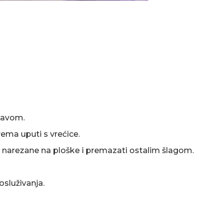
 kavom.
ema uputi s vrećice.
e nare­zane na ploške i premazati ostalim šlagom.
osluživanja.