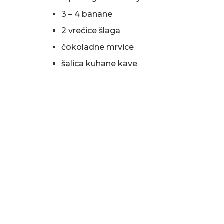
3 – 4 banane
2 vrećice šlaga
čokoladne mrvice
šalica kuhane kave