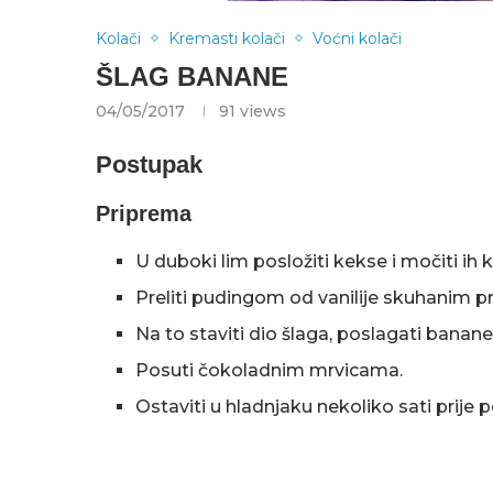
Kolači
Kremasti kolači
Voćni kolači
ŠLAG BANANE
04/05/2017
91
views
Postupak
Priprema
U duboki lim posložiti kekse i močiti ih
Preliti pudingom od vanilije skuhanim pr
Na to staviti dio šlaga, poslagati banan
Posuti čokoladnim mrvicama.
Ostaviti u hladnjaku nekoliko sati prije p