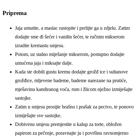
Priprema
Jaja umutite, a maslac rastopite i prelijte ga u zdjelu. Zatim
dodajte sme đi šećer i vanilin šećer, te ručnim mikserom
izradite kremastu smjesu.
Potom, uz stalno miješanje mikserom, postupno dodajte
umućena jaja i miksajte dalje.
Kada ste dobili gustu kremu dodajte grožđ ice i sultanove
grožđice, mljevene bademe, bademe narezane na prutiće,
mješavinu kandiranog voća, rum i žlicom nježno izmiješajte
sastojke.
Zatim u smjesu prosijte brašno i prašak za pecivo, te ponovo
izmiješajte sve sastojke.
Dobivenu smjesu premjestite u kalup za torte, obložen
papirom za pečenje, poravnajte ju i površinu ravnomjerno