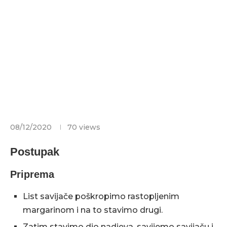
08/12/2020
70
views
Postupak
Priprema
List savijače poškropimo rastopljenim
margarinom i na to stavimo drugi.
Zatim stavimo dio nadjeva, savijemo savijaču i