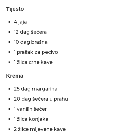
Tijesto
4 jaja
12 dag šećera
10 dag brašna
1 prašak za pecivo
1 žlica crne kave
Krema
25 dag margarina
20 dag šećera u prahu
1 vanilin šećer
1 žlica konjaka
2 žlice mljevene kave