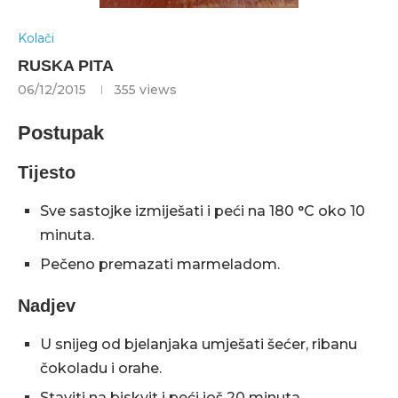
Kolači
RUSKA PITA
06/12/2015
355
views
Postupak
Tijesto
Sve sastojke izmiješati i peći na 180 °C oko 10
minuta.
Pečeno premazati marmeladom.
Nadjev
U snijeg od bjelanjaka umješati šećer, ribanu
čokoladu i orahe.
Staviti na biskvit i peći još 20 minuta.