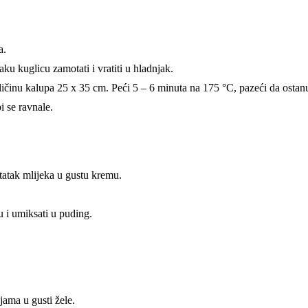
a.
ku kuglicu zamotati i vratiti u hladnjak.
ičinu kalupa 25 x 35 cm. Peći 5 – 6 minuta na 175 °C, pazeći da ostanu 
i se ravnale.
statak mlijeka u gustu kremu.
 i umiksati u puding.
jama u gusti žele.