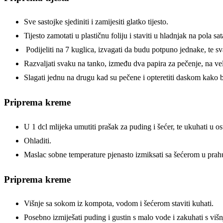
Sve sastojke sjediniti i zamijesiti glatko tijesto.
Tijesto zamotati u plastičnu foliju i staviti u hladnjak na pola sat
Podijeliti na 7 kuglica, izvagati da budu potpuno jednake, te sva
Razvaljati svaku na tanko, između dva papira za pečenje, na vel
Slagati jednu na drugu kad su pečene i opteretiti daskom kako b
Priprema kreme
U 1 dcl mlijeka umutiti prašak za puding i šećer, te ukuhati u o
Ohladiti.
Maslac sobne temperature pjenasto izmiksati sa šećerom u prahu
Priprema kreme
Višnje sa sokom iz kompota, vodom i šećerom staviti kuhati.
Posebno izmiješati puding i gustin s malo vode i zakuhati s višn