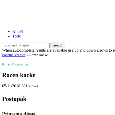
Kolači
Torte
Search
When autocomplete results are available use up and down arrows to re
Početna stranica
»
Rozen kocke
Kolači
Voćni kolači
Rozen kocke
05/11/2018
201
views
Postupak
Priprema tijesta