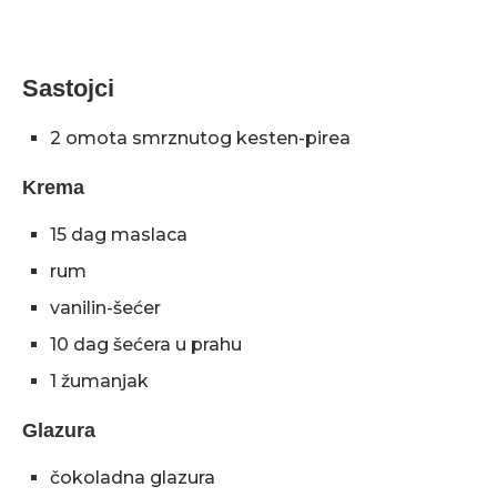
Sastojci
2 omota smrznutog kesten-pirea
Krema
15 dag maslaca
rum
vanilin-šećer
10 dag šećera u prahu
1 žumanjak
Glazura
čokoladna glazura