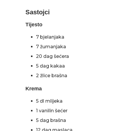
Sastojci
Tijesto
7 bjelanjaka
7 žumanjaka
20 dag šećera
5 dag kakaa
2 žlice brašna
Krema
5 dl mlijeka
1 vanilin šećer
5 dag brašna
12 dag maslaca