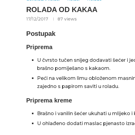
ROLADA OD KAKAA
17/12/2017
87
views
Postupak
Priprema
U čvrsto tučen snijeg dodavati šećer i j
brašno pomiješano s kakaom.
Peći na velikom limu obloženom masnim 
zajedno s papirom saviti u roladu.
Priprema kreme
Brašno i vanilin šećer ukuhati u mlijeko i
U ohlađeno dodati maslac pjenasto izrađ