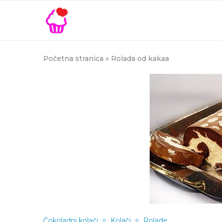
Početna stranica
»
Rolada od kakaa
Čokoladni kolači
Kolači
Rolade