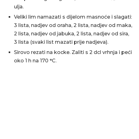
ulja.
Veliki lim namazati s dijelom masnoće i slagati:
3 lista, nadjev od oraha, 2 lista, nadjev od maka,
2 lista, nadjev od jabuka, 2 lista, nadjev od sira,
3 lista (svaki list mazati prije nadjeva).
Sirovo rezati na kocke. Zaliti s 2 dcl vrhnja i peći
oko 1 h na 170 °C.