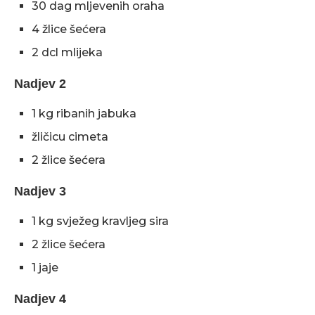
30 dag mljevenih oraha
4 žlice šećera
2 dcl mlijeka
Nadjev 2
1 kg ribanih jabuka
žličicu cimeta
2 žlice šećera
Nadjev 3
1 kg svježeg kravljeg sira
2 žlice šećera
1 jaje
Nadjev 4