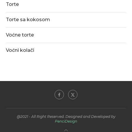
Torte
Torte sa kokosom
Voćne torte
Voćni kolači
@2021 - All Right Reserved. Designed and Developed by
PenciDesign