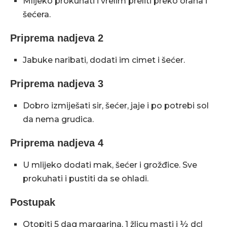
Mlijeko prokuhati i vrelim preliti preko oraha i
šećera.
Priprema nadjeva 2
Jabuke naribati, dodati im cimet i šećer.
Priprema nadjeva 3
Dobro izmiješati sir, šećer, jaje i po potrebi sol
da nema grudica.
Priprema nadjeva 4
U mlijeko dodati mak, šećer i grožđice. Sve
prokuhati i pustiti da se ohladi.
Postupak
Otopiti 5 dag margarina, 1 žlicu masti i ½ dcl