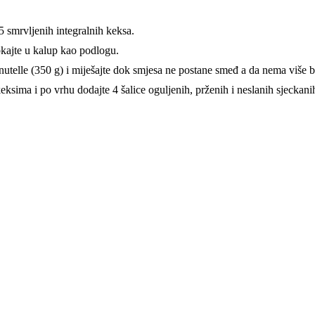
5 smrvljenih integralnih keksa.
kajte u kalup kao podlogu.
 nutelle (350 g) i miješajte dok smjesa ne postane smeđ a da nema više bi
eksima i po vrhu dodajte 4 šalice oguljenih, prženih i neslanih sjeckanih