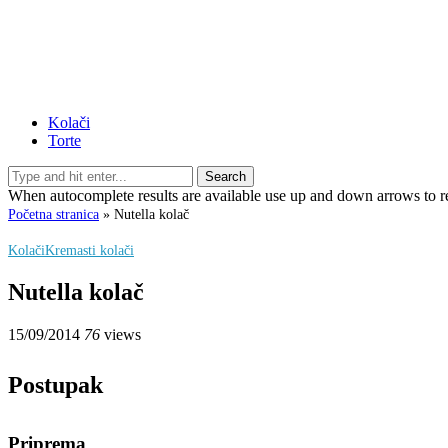
Kolači
Torte
Search
When autocomplete results are available use up and down arrows to re
Početna stranica
»
Nutella kolač
Kolači
Kremasti kolači
Nutella kolač
15/09/2014
76
views
Postupak
Priprema