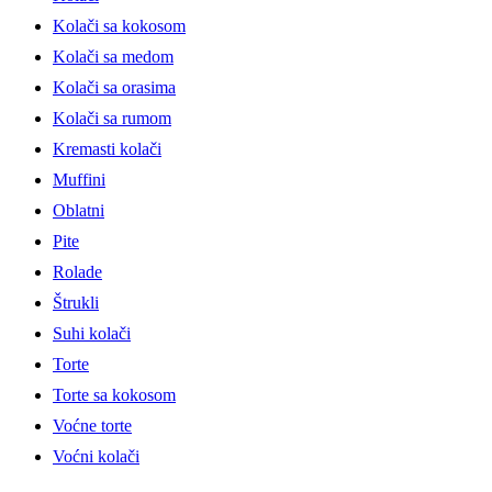
Kolači sa kokosom
Kolači sa medom
Kolači sa orasima
Kolači sa rumom
Kremasti kolači
Muffini
Oblatni
Pite
Rolade
Štrukli
Suhi kolači
Torte
Torte sa kokosom
Voćne torte
Voćni kolači