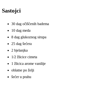
Sastojci
30 dag očišćenih badema
10 dag meda
8 dag glukoznog sirupa
25 dag šećera
2 bjelanjka
1/2 žlicice cimeta
1 žlicica arome vanilije
oblatne po želji
šećer u prahu