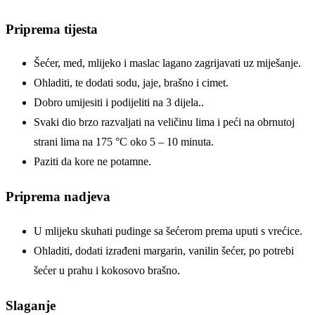
Priprema tijesta
Šećer, med, mlijeko i maslac lagano zagrijavati uz miješanje.
Ohladiti, te dodati sodu, jaje, brašno i cimet.
Dobro umijesiti i podijeliti na 3 dijela..
Svaki dio brzo razvaljati na veličinu lima i peći na obrnutoj
strani lima na 175 °C oko 5 – 10 minuta.
Paziti da kore ne potamne.
Priprema nadjeva
U mlijeku skuhati pudinge sa šećerom prema uputi s vrećice.
Ohladiti, dodati izrađeni margarin, vanilin šećer, po potrebi
šećer u prahu i kokosovo brašno.
Slaganje