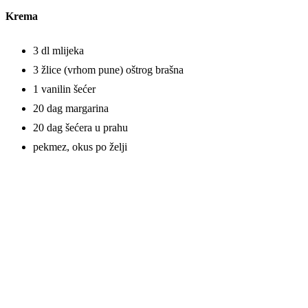
Krema
3 dl mlijeka
3 žlice (vrhom pune) oštrog brašna
1 vanilin šećer
20 dag margarina
20 dag šećera u prahu
pekmez, okus po želji