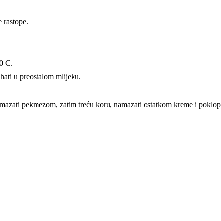
e rastope.
80 C.
uhati u preostalom mlijeku.
namazati pekmezom, zatim treću koru, namazati ostatkom kreme i poklop