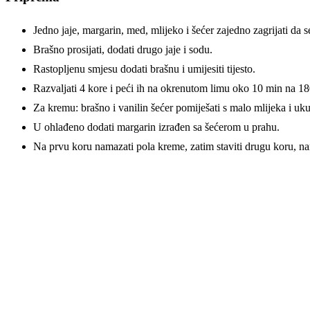
Jedno jaje, margarin, med, mlijeko i šećer zajedno zagrijati da s
Brašno prosijati, dodati drugo jaje i sodu.
Rastopljenu smjesu dodati brašnu i umijesiti tijesto.
Razvaljati 4 kore i peći ih na okrenutom limu oko 10 min na 1
Za kremu: brašno i vanilin šećer pomiješati s malo mlijeka i uk
U ohlađeno dodati margarin izrađen sa šećerom u prahu.
Na prvu koru namazati pola kreme, zatim staviti drugu koru, 