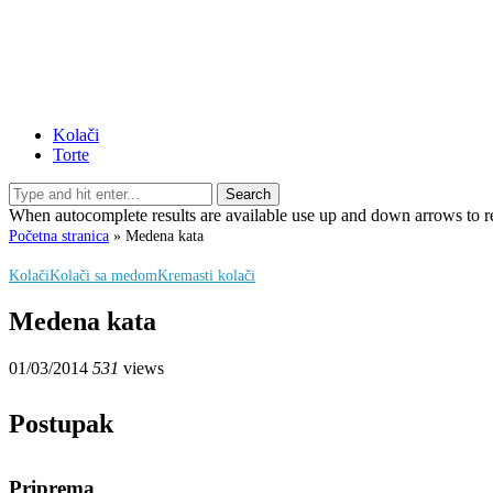
Kolači
Torte
Search
When autocomplete results are available use up and down arrows to re
Početna stranica
»
Medena kata
Kolači
Kolači sa medom
Kremasti kolači
Medena kata
01/03/2014
531
views
Postupak
Priprema