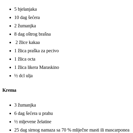
5 bjelanjaka
10 dag šećera
2 žumanjka
8 dag oštrog brašna
2 žlice kakaa
1 žlica praška za pecivo
1 žlica octa
1 žlica likera Maraskino
½ dcl ulja
Krema
3 žumanjka
6 dag šećera u prahu
½ mljevene želatine
25 dag sirnog namaza sa 70 % mliječne masti ili mascarponea