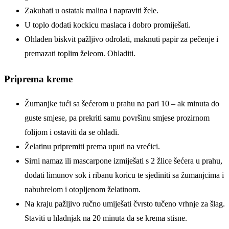
Zakuhati u ostatak malina i napraviti žele.
U toplo dodati kockicu maslaca i dobro promiješati.
Ohlađen biskvit pažljivo odrolati, maknuti papir za pečenje i
premazati toplim želeom. Ohladiti.
Priprema kreme
Žumanjke tući sa šećerom u prahu na pari 10 – ak minuta do
guste smjese, pa prekriti samu površinu smjese prozirnom
folijom i ostaviti da se ohladi.
Želatinu pripremiti prema uputi na vrećici.
Sirni namaz ili mascarpone izmiješati s 2 žlice šećera u prahu,
dodati limunov sok i ribanu koricu te sjediniti sa žumanjcima i
nabubrelom i otopljenom želatinom.
Na kraju pažljivo ručno umiješati čvrsto tučeno vrhnje za šlag.
Staviti u hladnjak na 20 minuta da se krema stisne.