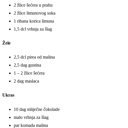
2 žlice šećera u prahu
2 žlice limunovog soka
1 ribana korica limuna
1,5 dcl vrhnja za šlag
Žele
2,5 dcl pirea od malina
2,5 dag gustina
1 – 2 žlice šećera
2 dag maslaca
Ukras
10 dag mliječne čokolade
malo vrhnja za šlag
par komada malina