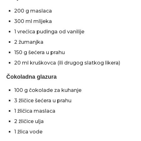
200 g maslaca
300 ml mlijeka
1 vrećica pudinga od vanilije
2 žumanjka
150 g šećera u prahu
20 ml kruškovca (ili drugog slatkog likera)
Čokoladna glazura
100 g čokolade za kuhanje
3 žličice šećera u prahu
1 žličica maslaca
2 žličice ulja
1 žlica vode