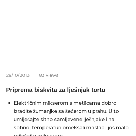
29/10/2013
83
views
Priprema biskvita za lješnjak tortu
Električnim mikserom s metlicama dobro
izradite žumanjke sa šećerom u prahu. U to
umiješajte sitno samljevene lješnjake i na
sobnoj temperaturi omekšali maslac i još malo
miješajte mikserom.