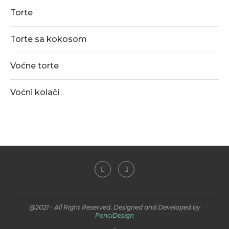
Torte
Torte sa kokosom
Voćne torte
Voćni kolači
@2021 - All Right Reserved. Designed and Developed by
PenciDesign