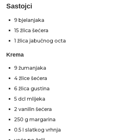
Sastojci
9 bjelanjaka
15 žlica šećera
1 žlica jabučnog octa
Krema
9 žumanjaka
4 žlice šećera
6 žlica gustina
5 dcl mlijeka
2 vanilin šećera
250 g margarina
0.5 l slatkog vrhnja