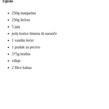
Tijesto
250g margarina
250g šećera
5 jaja
pola korice limuna ili naranče
1 vanilin šećer
1 prašak za pecivo
375g brašna
višnje
2 žlice kakaa