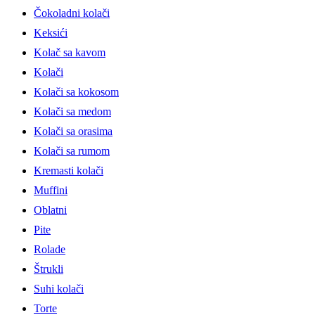
Čokoladni kolači
Keksići
Kolač sa kavom
Kolači
Kolači sa kokosom
Kolači sa medom
Kolači sa orasima
Kolači sa rumom
Kremasti kolači
Muffini
Oblatni
Pite
Rolade
Štrukli
Suhi kolači
Torte