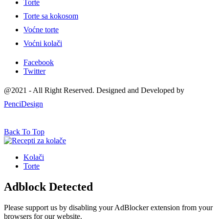
Torte
Torte sa kokosom
Voćne torte
Voćni kolači
Facebook
Twitter
@2021 - All Right Reserved. Designed and Developed by
PenciDesign
Back To Top
Kolači
Torte
Adblock Detected
Please support us by disabling your AdBlocker extension from your
browsers for our website.