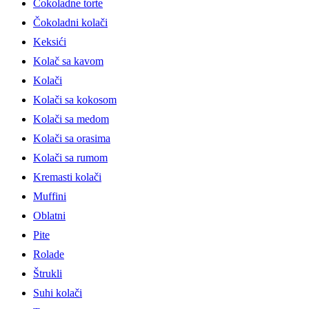
Čokoladne torte
Čokoladni kolači
Keksići
Kolač sa kavom
Kolači
Kolači sa kokosom
Kolači sa medom
Kolači sa orasima
Kolači sa rumom
Kremasti kolači
Muffini
Oblatni
Pite
Rolade
Štrukli
Suhi kolači