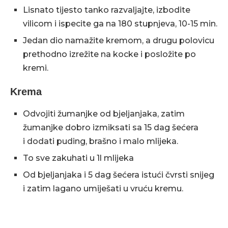
Lisnato tijesto tanko razvaljajte, izbodite
vilicom i ispecite ga na 180 stupnjeva, 10-15 min.
Jedan dio namažite kremom, a drugu polovicu
prethodno izrežite na kocke i posložite po
kremi.
Krema
Odvojiti žumanjke od bjeljanjaka, zatim
žumanjke dobro izmiksati sa 15 dag šećera
i dodati puding, brašno i malo mlijeka.
To sve zakuhati u 1l mlijeka
Od bjeljanjaka i 5 dag šećera istući čvrsti snijeg
i zatim lagano umiješati u vruću kremu.