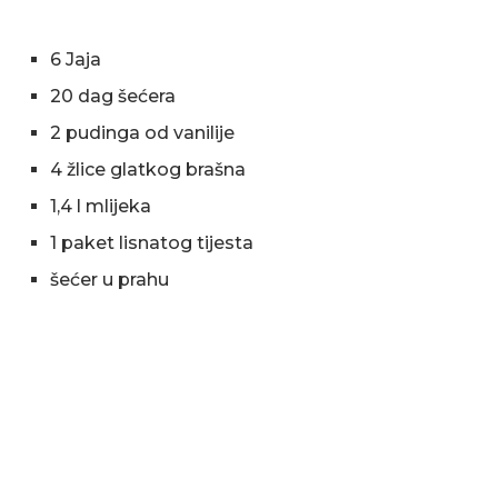
6 Jaja
20 dag šećera
2 pudinga od vanilije
4 žlice glatkog brašna
1,4 l mlijeka
1 paket lisnatog tijesta
šećer u prahu