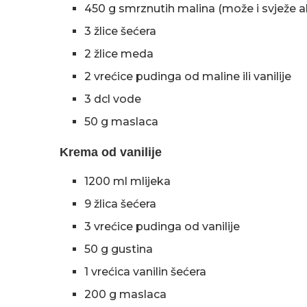
450 g smrznutih malina (može i svježe 
3 žlice šećera
2 žlice meda
2 vrećice pudinga od maline ili vanilije
3 dcl vode
50 g maslaca
Krema od vanilije
1200 ml mlijeka
9 žlica šećera
3 vrećice pudinga od vanilije
50 g gustina
1 vrećica vanilin šećera
200 g maslaca