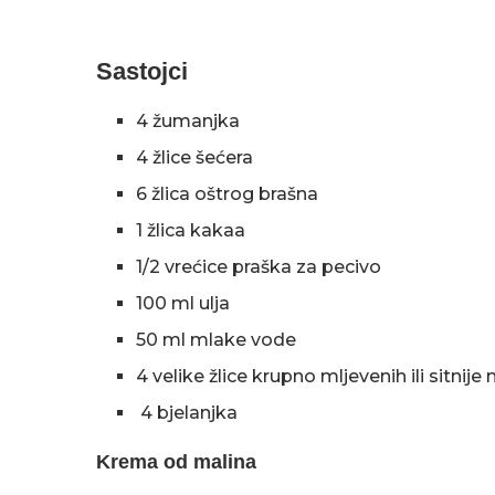
Sastojci
4 žumanjka
4 žlice šećera
6 žlica oštrog brašna
1 žlica kakaa
1/2 vrećice praška za pecivo
100 ml ulja
50 ml mlake vode
4 velike žlice krupno mljevenih ili sitnij
4 bjelanjka
Krema od malina