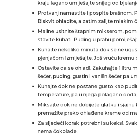
kraju lagano umiješajte snijeg od bjelanj
Protvanj namastite i pospite brašnom. Pe
Biskvit ohladite, a zatim zalijte mlaki
Maline usitnite štapnim mikserom, pomi
stavite kuhati. Puding u prahu pomiješa
Kuhajte nekoliko minuta dok se ne ugust
pjenjačom izmiješajte. Još vruću kremu o
Ostavite da se ohladi. Zakuhajte 1 litru 
šećer, puding, gustin i vanilin šećer pa u
Kuhajte dok ne postane gusto kao pudin
temperature, pa u njega polagano dodajt
Miksajte dok ne dobijete glatku i sjajnu k
premažite preko ohlađene kreme od mal
Za sljedeći korak potrebni su keksi. Sva
nema čokolade.