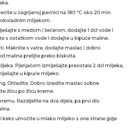
aka.
cite u zagrijanoj pećnici na 180 ºC oko 20 min.
m čokoladnim mlijekom.
ješajte s medom i šećerom, dodajte 1 dcl vode i
jte s ostatkom vode i dodajte u kipuće maline.
i. Maknite s vatre, dodajte maslac i dobro
d malina prelijte preko biskvita.
mlijeka. Pjenjačom izmiješajte preostala 2 dcl mlijeka,
miješajte u kipuće mlijeko.
g. Ohladite. Dobro izradite maslac sobne
e žlicu po žlicu kreme.
remu. Razdijelite na dva dijela, pa prvi dio
ina.
ki keks umočite u mlako mlijeko s one strane gdje