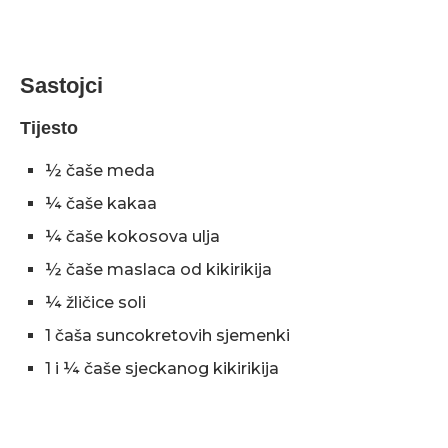
Sastojci
Tijesto
½ čaše meda
¼ čaše kakaa
¼ čaše kokosova ulja
½ čaše maslaca od kikirikija
¼ žličice soli
1 čaša suncokretovih sjemenki
1 i ¼ čaše sjeckanog kikirikija