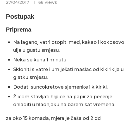
27/04/2017
68
views
Postupak
Priprema
Na laganoj vatri otopiti med, kakao i kokosovo
ulje u gustu smjesu.
Neka se kuha 1 minutu.
Skloniti s vatre i umiješati maslac od kikirikija u
glatku smjesu.
Dodati suncokretove sjemenke i kikiriki.
Žlicom stavljati hrpice na papir za pečenje i
ohladiti u hladnjaku na barem sat vremena.
za oko 15 komada, mjera je čaša od 2 dcl