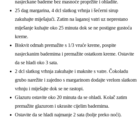
nasjeckane bademe bez masnoće propržite i ohladite.
25 dag margarina, 4 dcl slatkog vrhnja i šećerni sirup
zakuhajte miješajući. Zatim na laganoj vatri uz neprestano
miješanje kuhajte oko 25 minuta dok se ne postigne gustoća
kreme.
Biskvit odmah premažite s 1/3 vruće kreme, pospite
nasjeckanim bademima i premažite ostatkom kreme. Ostavite
da se hladi oko 3 sata.
2 dcl slatkog vrhnja zakuhajte i maknite s vatre. Čokoladu
grubo narežite i zajedno s margarinom dodajte vrelom slatkom
vrhnju i miješajte dok se ne rastopi.
Glazuru ostavite oko 20 minuta da se ohladi. Kolač zatim
premažite glazurom i ukrasite cijelim bademima.
Ostavite da se hladi najmanje 2 sata (bolje preko noći).