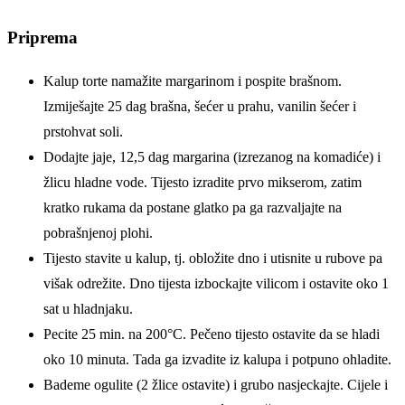
Priprema
Kalup torte namažite margarinom i pospite brašnom.
Izmiješajte 25 dag brašna, šećer u prahu, vanilin šećer i
prstohvat soli.
Dodajte jaje, 12,5 dag margarina (izrezanog na komadiće) i
žlicu hladne vode. Tijesto izradite prvo mikserom, zatim
kratko rukama da postane glatko pa ga razvaljajte na
pobrašnjenoj plohi.
Tijesto stavite u kalup, tj. obložite dno i utisnite u rubove pa
višak odrežite. Dno tijesta izbockajte vilicom i ostavite oko 1
sat u hladnjaku.
Pecite 25 min. na 200°C. Pečeno tijesto ostavite da se hladi
oko 10 minuta. Tada ga izvadite iz kalupa i potpuno ohladite.
Bademe ogulite (2 žlice ostavite) i grubo nasjeckajte. Cijele i