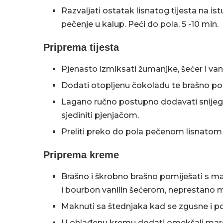
Razvaljati ostatak lisnatog tijesta na ist
pečenje u kalup. Peći do pola, 5 -10 min.
Priprema tijesta
Pjenasto izmiksati žumanjke, šećer i vani
Dodati otopljenu čokoladu te brašno po
Lagano ručno postupno dodavati snijeg 
sjediniti pjenjačom.
Preliti preko do pola pečenom lisnatom ti
Priprema kreme
Brašno i škrobno brašno pomiješati s ma
i bourbon vanilin šećerom, neprestano mi
Maknuti sa štednjaka kad se zgusne i po
U ohlađenu kremu dodati omekšali marga