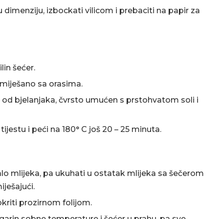
u dimenziju, izbockati vilicom i prebaciti na papir za
lin šećer.
miješano sa orasima.
od bjelanjaka, čvrsto umućen s prstohvatom soli i
jestu i peći na 180° C još 20 – 25 minuta.
lo mlijeka, pa ukuhati u ostatak mlijeka sa šečerom
ješajući.
kriti prozirnom folijom.
rin sobne temperature i šećer u prahu, pa sve