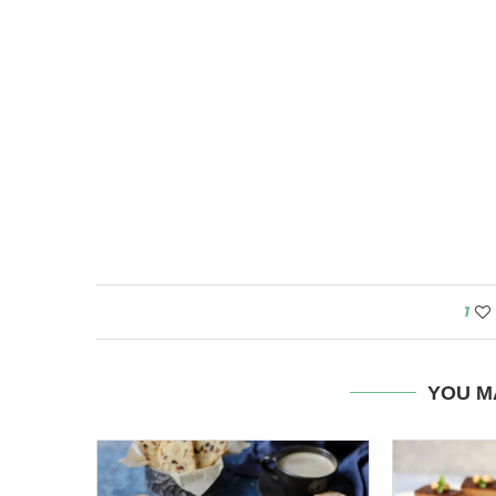
1
YOU M