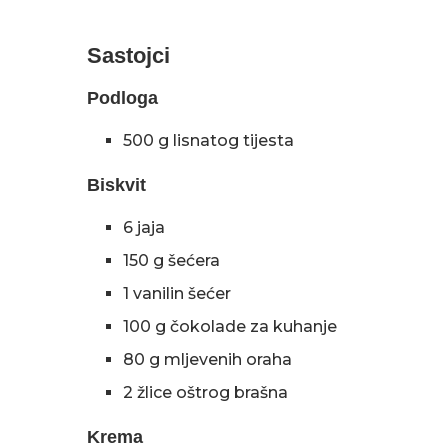
Sastojci
Podloga
500 g lisnatog tijesta
Biskvit
6 jaja
150 g šećera
1 vanilin šećer
100 g čokolade za kuhanje
80 g mljevenih oraha
2 žlice oštrog brašna
Krema