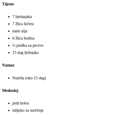
Tijesto
7 bjelanjaka
7 žlica šećera
malo ulja
6 žlica brašna
½ praška za pecivo
15 dag lješnjaka
Namaz
Nutella (oko 15 dag)
Međusloj
petit keksi
mlijeko za močenje