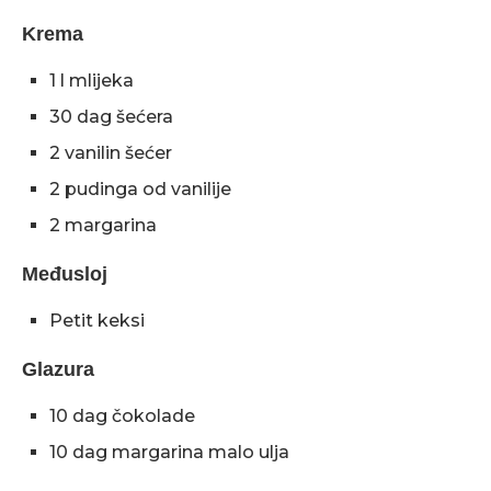
Krema
1 l mlijeka
30 dag šećera
2 vanilin šećer
2 pudinga od vanilije
2 margarina
Međusloj
Petit keksi
Glazura
10 dag čokolade
10 dag margarina malo ulja