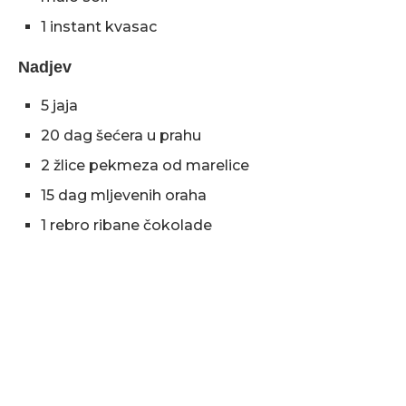
1 instant kvasac
Nadjev
5 jaja
20 dag šećera u prahu
2 žlice pekmeza od marelice
15 dag mljevenih oraha
1 rebro ribane čokolade