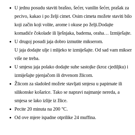
U jednu posudu staviti brašno, šećer, vanilin šećer, prašak za
pecivo, kakao i po želji cimet. Osim cimeta možete staviti bilo
koji začin koji volite, arome i okuse po želji.Dodajte
komadiće čokolade ili lješnjaka, badema, oraha… Izmiješajte.
U drugoj posudi jaja dobro izmutite mikserom.
U jaja dodajte ulje i mlijeko te izmiješajte. Od sad vam mikser
više ne treba.
U smjesu jaja polako dodajte suhe sastojke (kroz cjediljku) i
izmiješajte pjenjačom ili drvenom žlicom.
Žlicom za sladoled možete stavljati smjesu u papirnate ili
silikonske košarice. Tako se napravi najmanje nereda, a
smjesa se lako izlije iz žlice.
Pecite 20 minuta na 200 °C.
Od ove mjere ispadne otprilike 24 muffina.