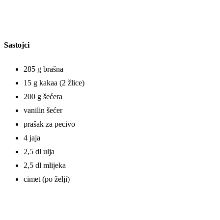
Sastojci
285 g brašna
15 g kakaa (2 žlice)
200 g šećera
vanilin šećer
prašak za pecivo
4 jaja
2,5 dl ulja
2,5 dl mlijeka
cimet (po želji)