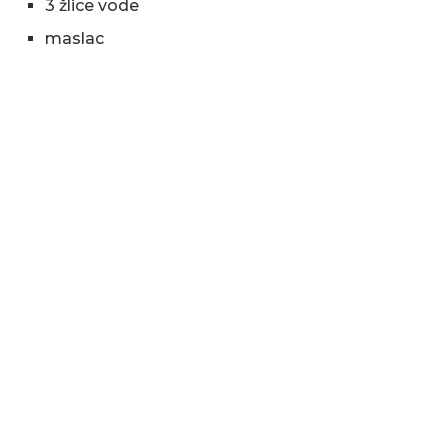
3 žlice vode
maslac