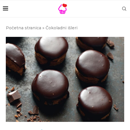
Početna stranica
»
Čokoladni išleri