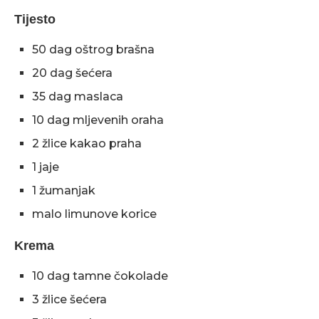
Tijesto
50 dag oštrog brašna
20 dag šećera
35 dag maslaca
10 dag mljevenih oraha
2 žlice kakao praha
1 jaje
1 žumanjak
malo limunove korice
Krema
10 dag tamne čokolade
3 žlice šećera