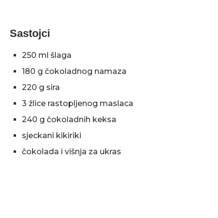
Sastojci
250 ml šlaga
180 g čokoladnog namaza
220 g sira
3 žlice rastopljenog maslaca
240 g čokoladnih keksa
sjeckani kikiriki
čokolada i višnja za ukras