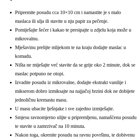
Pripremite posudu cca 10×10 cm i namastite je s malo
maslaca ili ulja ili stavite u nju papir za pečenje.
Pomiješajte šećer i kakao te presipajte u zdjelu koja može u
mikrovalnu.
Mješavinu prelijte mlijekom te na kraju dodajte maslac u
komadu.
Ništa ne miješajte već stavite da se grije oko 2 minute, dok se
maslac potpuno ne otopi.
Izvadite posudu iz mikrovalne, dodajte ekstrakt vanilije i
mikserom dobro izmiksajte na najjačoj brzini dok ne dobijete
jednoličnu kremastu masu.
U masu ubacite lješnjake i sve zajedno izmiješajte.
Smjesu ravnomjerno ulijte u pripremljenu, namašćenu posudu
te stavite u zamrzivač na 10 minuta.
Nakon toga, okrenite posudu na ravnu površinu, te dobivenu