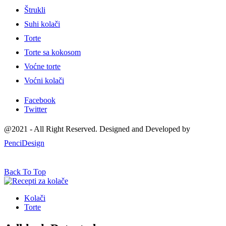
Štrukli
Suhi kolači
Torte
Torte sa kokosom
Voćne torte
Voćni kolači
Facebook
Twitter
@2021 - All Right Reserved. Designed and Developed by
PenciDesign
Back To Top
Kolači
Torte