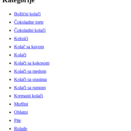
Kategorije
Božićni kolači
Čokoladne torte
Čokoladni kolači
Keksići
Kolač sa kavom
Kolači
Kolači sa kokosom
Kolači sa medom
Kolači sa orasima
Kolači sa rumom
Kremasti kolači
Muffini
Oblatni
Pite
Rolade