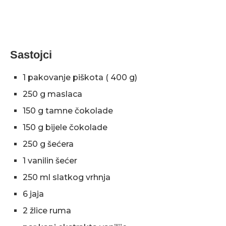
Sastojci
1 pakovanje piškota ( 400 g)
250 g maslaca
150 g tamne čokolade
150 g bijele čokolade
250 g šećera
1 vanilin šećer
250 ml slatkog vrhnja
6 jaja
2 žlice ruma