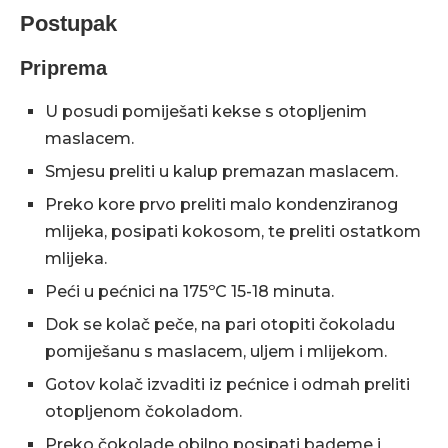
Postupak
Priprema
U posudi pomiješati kekse s otopljenim
maslacem.
Smjesu preliti u kalup premazan maslacem.
Preko kore prvo preliti malo kondenziranog
mlijeka, posipati kokosom, te preliti ostatkom
mlijeka.
Peći u pećnici na 175ºC 15-18 minuta.
Dok se kolač peče, na pari otopiti čokoladu
pomiješanu s maslacem, uljem i mlijekom.
Gotov kolač izvaditi iz pećnice i odmah preliti
otopljenom čokoladom.
Preko čokolade obilno posipati bademe i