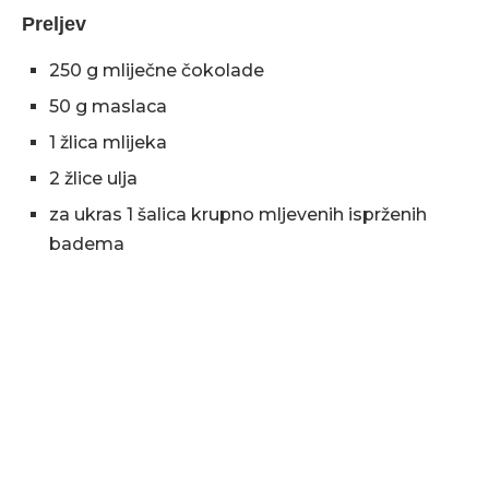
Preljev
250 g mliječne čokolade
50 g maslaca
1 žlica mlijeka
2 žlice ulja
za ukras 1 šalica krupno mljevenih isprženih
badema