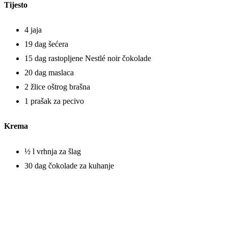
Tijesto
4 jaja
19 dag šećera
15 dag rastopljene Nestlé noir čokolade
20 dag maslaca
2 žlice oštrog brašna
1 prašak za pecivo
Krema
½ l vrhnja za šlag
30 dag čokolade za kuhanje