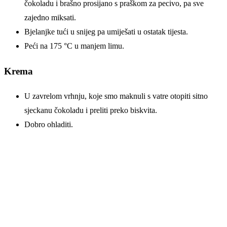
čokoladu i brašno prosijano s praškom za pecivo, pa sve
zajedno miksati.
Bjelanjke tući u snijeg pa umiješati u ostatak tijesta.
Peći na 175 °C u manjem limu.
Krema
U zavrelom vrhnju, koje smo maknuli s vatre otopiti sitno
sjeckanu čokoladu i preliti preko biskvita.
Dobro ohladiti.