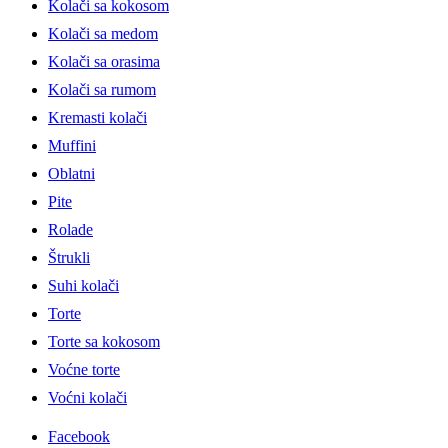
Kolači sa kokosom
Kolači sa medom
Kolači sa orasima
Kolači sa rumom
Kremasti kolači
Muffini
Oblatni
Pite
Rolade
Štrukli
Suhi kolači
Torte
Torte sa kokosom
Voćne torte
Voćni kolači
Facebook