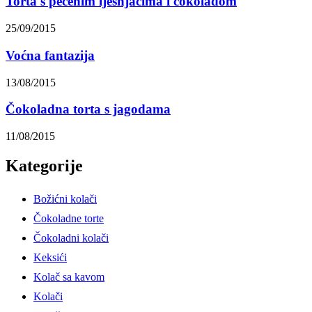
Torta s pečenim lješnjacima i čokoladom
25/09/2015
Voćna fantazija
13/08/2015
Čokoladna torta s jagodama
11/08/2015
Kategorije
Božićni kolači
Čokoladne torte
Čokoladni kolači
Keksići
Kolač sa kavom
Kolači