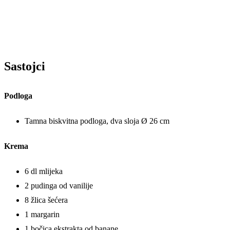
Sastojci
Podloga
Tamna biskvitna podloga, dva sloja Ø 26 cm
Krema
6 dl mlijeka
2 pudinga od vanilije
8 žlica šećera
1 margarin
1 bočica ekstrakta od banane