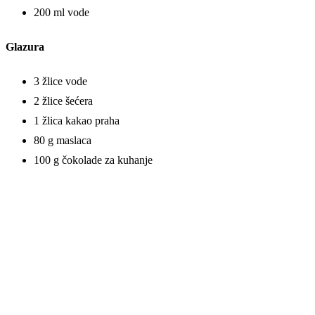
200 ml vode
Glazura
3 žlice vode
2 žlice šećera
1 žlica kakao praha
80 g maslaca
100 g čokolade za kuhanje