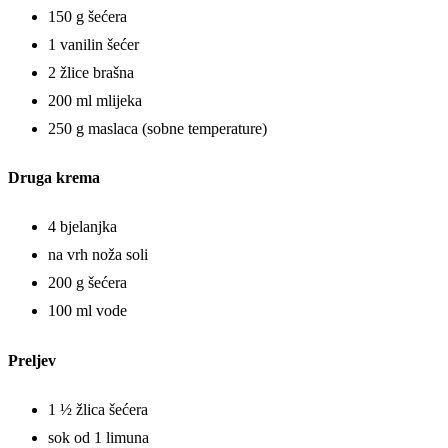
150 g šećera
1 vanilin šećer
2 žlice brašna
200 ml mlijeka
250 g maslaca (sobne temperature)
Druga krema
4 bjelanjka
na vrh noža soli
200 g šećera
100 ml vode
Preljev
1 ½ žlica šećera
sok od 1 limuna