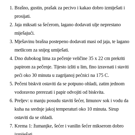
Brašno, gustin, prašak za pecivo i kakao dobro izmiješati i
prosijati.
Jaja miksati sa šećerom, lagano dodavati ulje neprestano
miješajući.
Mješavinu brašna postepeno dodavati masi od jaja, te lagano
metlicom za snijeg umiješati.
Dno dubokog lima za pečenje veličine 35 x 22 cm prekriti
papirom za pečenje. Tijesto izliti u lim, fino izravnati i staviti
peći oko 30 minuta u zagrijanoj pećnici na 175 C.
Pečeni biskvit ostaviti da se potpuno ohladi, zatim jednom
vodoravno prerezati i papir odvojiti od biskvita.
Preljev: u manju posudu staviti šećer, limunov sok i vodu da
kuha na srednje jakoj temperaturi oko 10 minuta. Sirup
ostaviti da se ohladi.
Krema 1: žumanjke, šećer i vanilin šećer mikserom dobro
izmiješati.