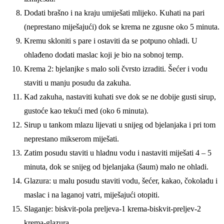
Dodati brašno i na kraju umiješati mlijeko. Kuhati na pari
(neprestano miješajući) dok se krema ne zgusne oko 5 minuta.
Kremu skloniti s pare i ostaviti da se potpuno ohladi. U
ohlađeno dodati maslac koji je bio na sobnoj temp.
Krema 2: bjelanjke s malo soli čvrsto izraditi. Šećer i vodu
staviti u manju posudu da zakuha.
Kad zakuha, nastaviti kuhati sve dok se ne dobije gusti sirup,
gustoće kao tekući med (oko 6 minuta).
Sirup u tankom mlazu lijevati u snijeg od bjelanjaka i pri tom
neprestano mikserom miješati.
Zatim posudu staviti u hladnu vodu i nastaviti miješati 4 – 5
minuta, dok se snijeg od bjelanjaka (šaum) malo ne ohladi.
Glazura: u malu posudu staviti vodu, šećer, kakao, čokoladu i
maslac i na laganoj vatri, miješajući otopiti.
Slaganje: biskvit-pola preljeva-1 krema-biskvit-preljev-2
krema-glazura.