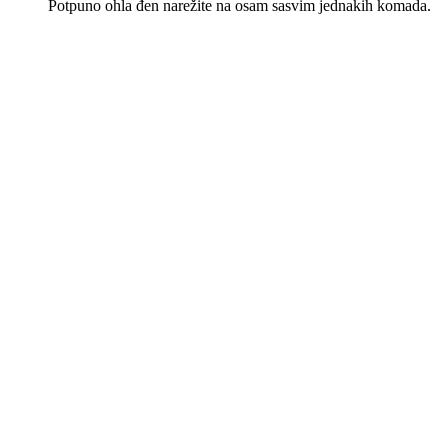
Potpuno ohla đen narežite na osam sasvim jednakih komada.