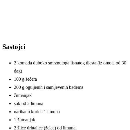
Sastojci
2 komada duboko smrznutoga lisnatog tijesta (iz omota od 30
dag)
100 g šećera
200 g oguljenih i samljevenih badema
žumanjak
sok od 2 limuna
naribanu koricu 1 limuna
1 žumanjak
2 žlice drhtalice (želea) od limuna