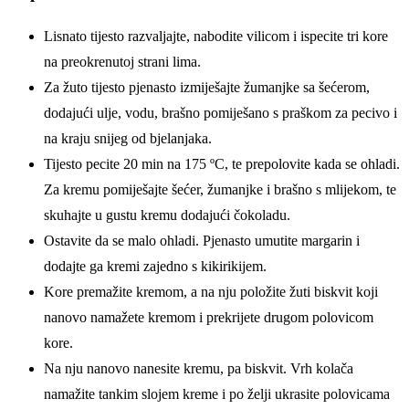
Lisnato tijesto razvaljajte, nabodite vilicom i ispecite tri kore
na preokrenutoj strani lima.
Za žuto tijesto pjenasto izmiješajte žumanjke sa šećerom,
dodajući ulje, vodu, brašno pomiješano s praškom za pecivo i
na kraju snijeg od bjelanjaka.
Tijesto pecite 20 min na 175 ºC, te prepolovite kada se ohladi.
Za kremu pomiješajte šećer, žumanjke i brašno s mlijekom, te
skuhajte u gustu kremu dodajući čokoladu.
Ostavite da se malo ohladi. Pjenasto umutite margarin i
dodajte ga kremi zajedno s kikirikijem.
Kore premažite kremom, a na nju položite žuti biskvit koji
nanovo namažete kremom i prekrijete drugom polovicom
kore.
Na nju nanovo nanesite kremu, pa biskvit. Vrh kolača
namažite tankim slojem kreme i po želji ukrasite polovicama