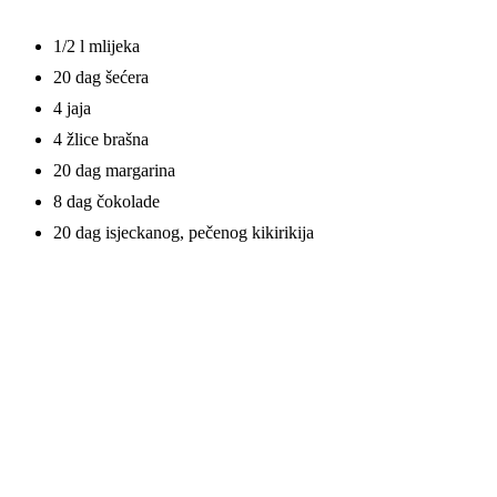
1/2 l mlijeka
20 dag šećera
4 jaja
4 žlice brašna
20 dag margarina
8 dag čokolade
20 dag isjeckanog, pečenog kikirikija