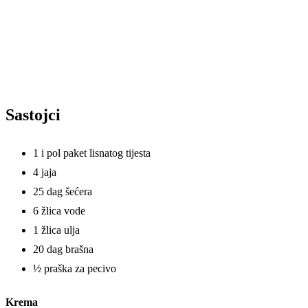
Sastojci
1 i pol paket lisnatog tijesta
4 jaja
25 dag šećera
6 žlica vode
1 žlica ulja
20 dag brašna
½ praška za pecivo
Krema