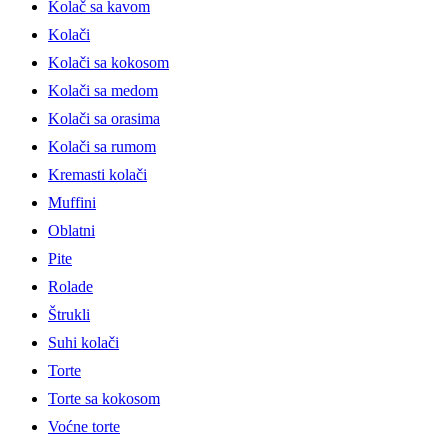
Kolač sa kavom
Kolači
Kolači sa kokosom
Kolači sa medom
Kolači sa orasima
Kolači sa rumom
Kremasti kolači
Muffini
Oblatni
Pite
Rolade
Štrukli
Suhi kolači
Torte
Torte sa kokosom
Voćne torte