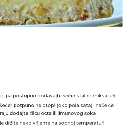
eg, pa postupno dodavajte šećer stalno miksajući.
šećer potpuno ne otopi (oko pola sata), inače će
kraju dodajte žlicu octa ili limunovog soka
aja držite neko vrijeme na sobnoj temperaturi.