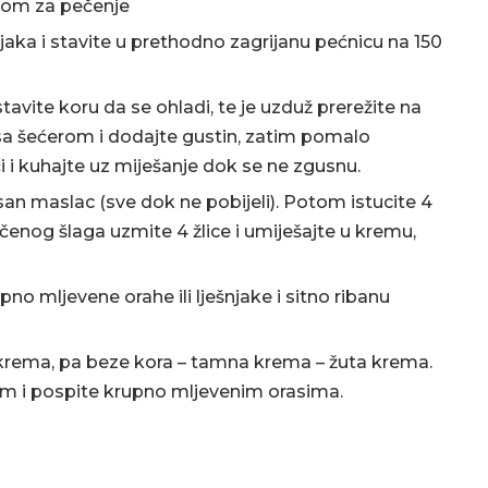
irom za pečenje
anjaka i stavite u prethodno zagrijanu pećnicu na 150
stavite koru da se ohladi, te je uzduž prerežite na
sa šećerom i dodajte gustin, zatim pomalo
i i kuhajte uz miješanje dok se ne zgusnu.
n maslac (sve dok ne pobijeli). Potom istucite 4
enog šlaga uzmite 4 žlice i umiješajte u kremu,
pno mljevene orahe ili lješnjake i sitno ribanu
 krema, pa beze kora – tamna krema – žuta krema.
m i pospite krupno mljevenim orasima.