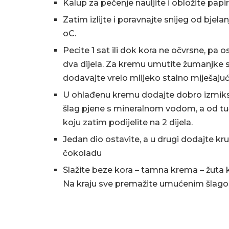
Kalup za pečenje nauljite i obložite pap
Zatim izlijte i poravnajte snijeg od bjel
oC.
Pecite 1 sat ili dok kora ne očvrsne, pa o
dva dijela. Za kremu umutite žumanjke 
dodavajte vrelo mlijeko stalno miješajuć
U ohlađenu kremu dodajte dobro izmiksa
šlag pjene s mineralnom vodom, a od tuč
koju zatim podijelite na 2 dijela.
Jedan dio ostavite, a u drugi dodajte kru
čokoladu
Slažite beze kora – tamna krema – žuta
Na kraju sve premažite umućenim šlago