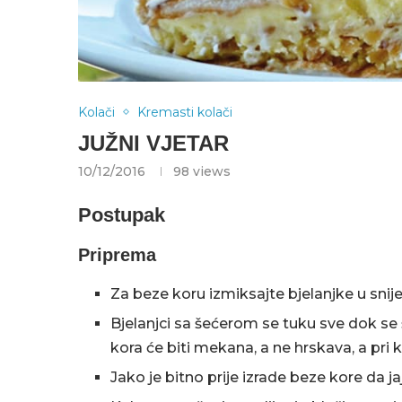
Kolači
Kremasti kolači
JUŽNI VJETAR
10/12/2016
98
views
Postupak
Priprema
Za beze koru izmiksajte bjelanjke u snij
Bjelanjci sa šećerom se tuku sve dok se 
kora će biti mekana, a ne hrskava, a pri 
Jako je bitno prije izrade beze kore da j