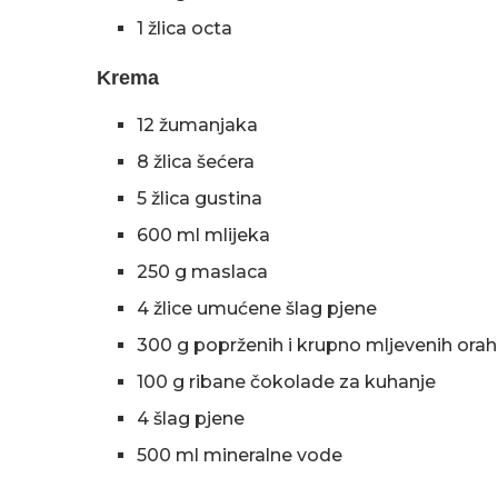
1 žlica octa
Krema
12 žumanjaka
8 žlica šećera
5 žlica gustina
600 ml mlijeka
250 g maslaca
4 žlice umućene šlag pjene
300 g poprženih i krupno mljevenih oraha 
100 g ribane čokolade za kuhanje
4 šlag pjene
500 ml mineralne vode