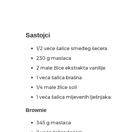
Sastojci
1/2 veće šalice smeđeg šećera
230 g maslaca
2 male žlice ekstrakta vanilije
1 veća šalica brašna
1/4 male žlice soli
1 veća šalica mljevenih lješnjaka
Brownie
345 g maslaca