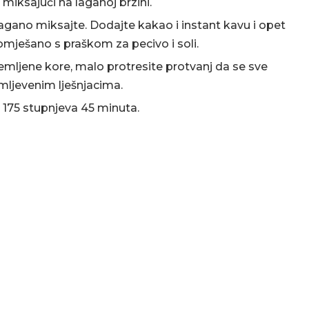
miksajući na laganoj brzini.
 lagano miksajte. Dodajte kakao i instant kavu i opet
mješano s praškom za pecivo i soli.
emljene kore, malo protresite protvanj da se sve
s mljevenim lješnjacima.
 175 stupnjeva 45 minuta.