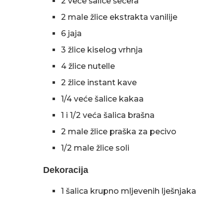
2 veće šalice šećera
2 male žlice ekstrakta vanilije
6 jaja
3 žlice kiselog vrhnja
4 žlice nutelle
2 žlice instant kave
1/4 veće šalice kakaa
1 i 1/2 veća šalica brašna
2 male žlice praška za pecivo
1/2 male žlice soli
Dekoracija
1 šalica krupno mljevenih lješnjaka