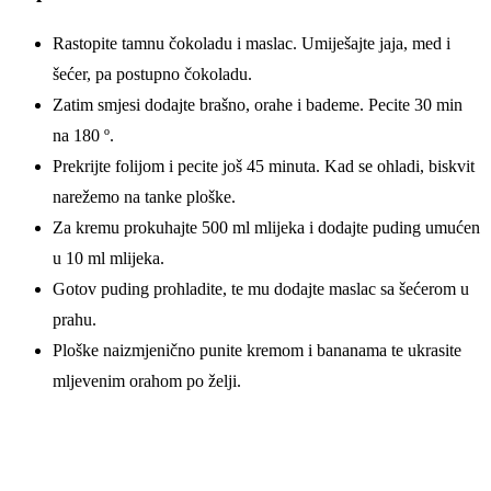
Rastopite tamnu čokoladu i maslac. Umiješajte jaja, med i
šećer, pa postupno čokoladu.
Zatim smjesi dodajte brašno, orahe i bademe. Pecite 30 min
na 180 º.
Prekrijte folijom i pecite još 45 minuta. Kad se ohladi, biskvit
narežemo na tanke ploške.
Za kremu prokuhajte 500 ml mlijeka i dodajte puding umućen
u 10 ml mlijeka.
Gotov puding prohladite, te mu dodajte maslac sa šećerom u
prahu.
Ploške naizmjenično punite kremom i bananama te ukrasite
mljevenim orahom po želji.