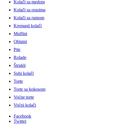
Kolači sa medom
Kolači sa orasima
Kolači sa rumom
Kremasti kolači
Muffini
Oblatni
Pite
Rolade
Štrukli
Suhi kolači
Torte
Torte sa kokosom
Voćne torte
Voćni kolači
Facebook
Twitter