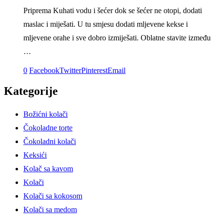
Priprema Kuhati vodu i šećer dok se šećer ne otopi, dodati
maslac i miješati. U tu smjesu dodati mljevene kekse i
mljevene orahe i sve dobro izmiješati. Oblatne stavite između
…
0
Facebook
Twitter
Pinterest
Email
Kategorije
Božićni kolači
Čokoladne torte
Čokoladni kolači
Keksići
Kolač sa kavom
Kolači
Kolači sa kokosom
Kolači sa medom